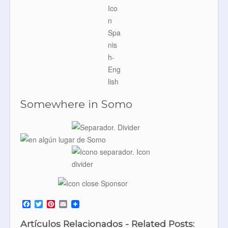
Somewhere in Somo
F
T
P
E
a
w
i
m
c
i
n
a
Artículos Relacionados - Related Posts: