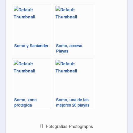
e
t
t
i
b
t
e
l
o
e
r
o
r
e
k
s
t
Somo y Santander
Somo, acceso.
Playas
Somo, zona
Somo, una de las
protegida
mejores 20 playas
de España
Fotografias-Photographs