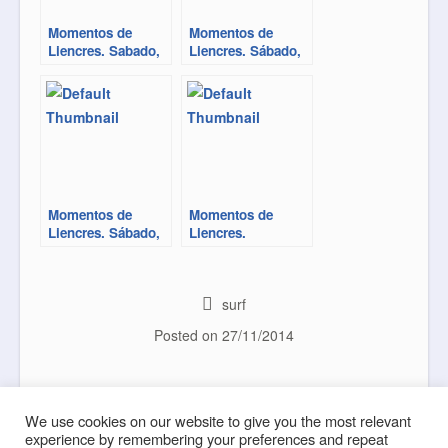
Momentos de
Momentos de
Liencres. Sabado,
Liencres. Sábado,
dentro del rizo
trazos
Momentos de
Momentos de
Liencres. Sábado,
Liencres.
tarde
Domingo, ocaso
surf
Posted on
27/11/2014
Mataleñas, Isla de Mouro
Playa de Trengandín,
Post navigation
Localización
We use cookies on our website to give you the most relevant
experience by remembering your preferences and repeat