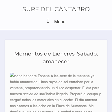
Skip
to
SURF DEL CÁNTABRO
content
Menu
Menu
Momentos de Liencres. Sabado,
amanecer
A las siete de la mañana ya
había amanecido. Unos rayos de sol entraban por la
ventana, proporcionando un dulce despertar. El día para
nuestra
sesión de surf
había llegado. Preparé el equipo y
cargué todos los materiales en el coche. El día anterior
nos citamos a las ocho en la Plaza de Numancia. Me
dirigí al punto de encuentro. La ciudad a esas horas