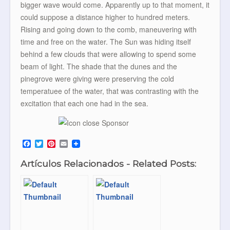
bigger wave would come. Apparently up to that moment, it
could suppose a distance higher to hundred meters.
Rising and going down to the comb, maneuvering with
time and free on the water. The Sun was hiding itself
behind a few clouds that were allowing to spend some
beam of light. The shade that the dunes and the
pinegrove were giving were preserving the cold
temperatuee of the water, that was contrasting with the
excitation that each one had in the sea.
F
T
P
E
a
w
i
m
c
i
n
a
Artículos Relacionados - Related Posts:
e
t
t
i
b
t
e
l
o
e
r
o
r
e
k
s
t