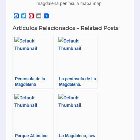
F
T
P
E
a
w
i
m
c
i
n
a
Artículos Relacionados - Related Posts:
e
t
t
i
b
t
e
l
o
e
r
o
r
e
k
s
t
Península de la
La península de La
Magdalena
Magdalena:
submarinismo
Parque Atlántico
La Magdalena, low