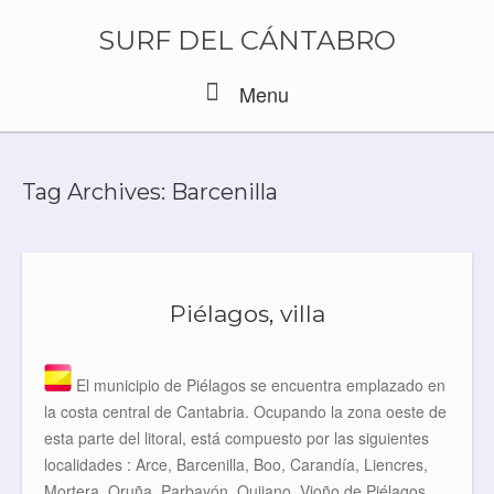
Skip
to
SURF DEL CÁNTABRO
content
Menu
Menu
Tag Archives:
Barcenilla
Piélagos, villa
El municipio de Piélagos se encuentra emplazado en
la costa central de Cantabria. Ocupando la zona oeste de
esta parte del litoral, está compuesto por las siguientes
localidades : Arce, Barcenilla, Boo, Carandía, Liencres,
Mortera, Oruña, Parbayón, Quijano, Vioño de Piélagos,