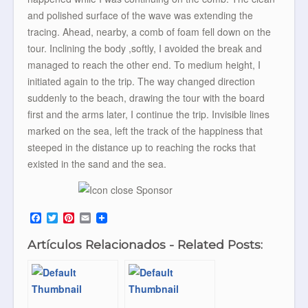
and polished surface of the wave was extending the
tracing. Ahead, nearby, a comb of foam fell down on the
tour. Inclining the body ,softly, I avoided the break and
managed to reach the other end. To medium height, I
initiated again to the trip. The way changed direction
suddenly to the beach, drawing the tour with the board
first and the arms later, I continue the trip. Invisible lines
marked on the sea, left the track of the happiness that
steeped in the distance up to reaching the rocks that
existed in the sand and the sea.
F
T
P
E
a
w
i
m
c
i
n
a
Artículos Relacionados - Related Posts:
e
t
t
i
b
t
e
l
o
e
r
o
r
e
k
s
t