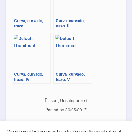
Curva, curvado,
Curva, curvado,
trazo
trazo. II
Curva, curvado,
Curva, curvado,
trazo. IV
trazo. V
surf
,
Uncategorized
Posted on
30/05/2017
Entry
States
Post navigation
We use cookies on our website to give you the most relevant