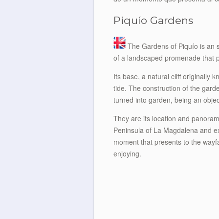
Piquío Gardens
The Gardens of Piquío is an sm
of a landscaped promenade that pos
Its base, a natural cliff original
tide. The construction of the gar
turned into garden, being an objec
They are its location and panoramic
Peninsula of La Magdalena and ext
moment that presents to the wayfa
enjoying.