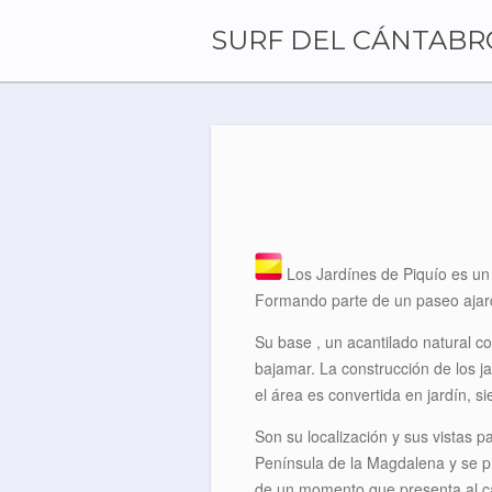
Skip
to
SURF DEL CÁNTABR
content
Los Jardínes de Piquío es un 
Formando parte de un paseo ajardi
Su base , un acantilado natural c
bajamar. La construcción de los 
el área es convertida en jardín, s
Son su localización y sus vistas 
Península de la Magdalena y se pr
de un momento que presenta al cam