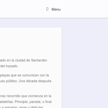
Menu
Menu
uado en la ciudad de Santander.
del trazado.
s playas que se comunican con la
u uso público. Una década después
tenso recorrido que comienza en la
aleñas. Principio, parada, o final
a respetar, amar y disfrutar.