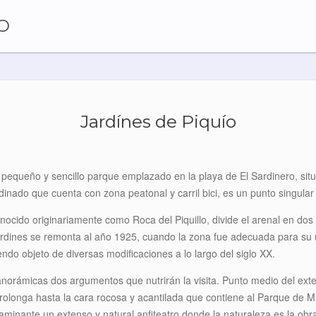
O
Jardínes de Piquío
pequeño y sencillo parque emplazado en la playa de El Sardinero, sit
nado que cuenta con zona peatonal y carril bici, es un punto singular 
onocido originariamente como Roca del Piquillo, divide el arenal en do
jardines se remonta al año 1925, cuando la zona fue adecuada para s
iendo objeto de diversas modificaciones a lo largo del siglo XX.
panorámicas dos argumentos que nutrirán la visita. Punto medio del ex
olonga hasta la cara rocosa y acantilada que contiene al Parque de Mat
inante un extenso y natural anfiteatro donde la naturaleza es la obra 