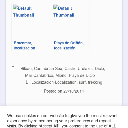
Brazomar,
Playa de Oriñón,
localización
localización
Bilbao
,
Cantabrian Sea
,
Castro Urdiales
,
Dício
,
Mar Cantábrico
,
Mioño
,
Playa de Dício
Localizacion-Localization
,
surf
,
trekking
Posted on
27/10/2014
Langre, descubriendo las
Dício, Mioño. Acceso
Post navigation
olas. Comienzo
We use cookies on our website to give you the most relevant
experience by remembering your preferences and repeat
visits. By clicking “Accept All”, you consent to the use of ALL