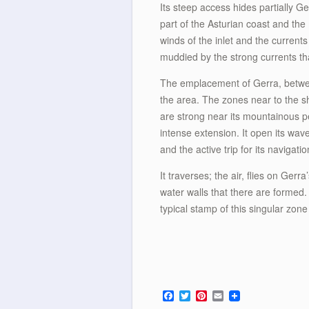
Its steep access hides partially Ge
part of the Asturian coast and the
winds of the inlet and the currents
muddied by the strong currents tha
The emplacement of Gerra, between 
the area. The zones near to the sh
are strong near its mountainous pe
intense extension. It open its wav
and the active trip for its navigatio
It traverses; the air, flies on Gerr
water walls that there are formed. I
typical stamp of this singular zone
F
T
P
E
a
w
i
m