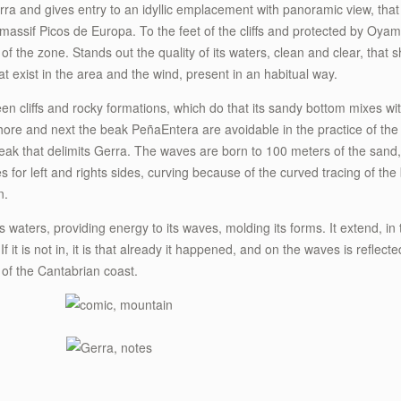
rra and gives entry to an idyllic emplacement with panoramic view, that 
 massif Picos de Europa. To the feet of the cliffs and protected by Oya
 of the zone. Stands out the quality of its waters, clean and clear, that 
t exist in the area and the wind, present in an habitual way.
cliffs and rocky formations, which do that its sandy bottom mixes with
ore and next the beak PeñaEntera are avoidable in the practice of the s
ak that delimits Gerra. The waves are born to 100 meters of the sand, 
es for left and rights sides, curving because of the curved tracing of t
n.
a’s waters, providing energy to its waves, molding its forms. It extend, i
f it is not in, it is that already it happened, and on the waves is reflected
 of the Cantabrian coast.