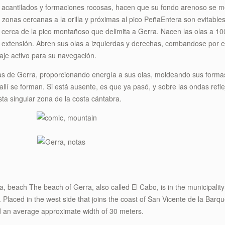
 acantilados y formaciones rocosas, hacen que su fondo arenoso se me
zonas cercanas a la orilla y próximas al pico PeñaEntera son evitables 
 cerca de la pico montañoso que delimita a Gerra. Nacen las olas a 10
extensión. Abren sus olas a izquierdas y derechas, combandose por el
iaje activo para su navegación.
uas de Gerra, proporcionando energía a sus olas, moldeando sus formas
lí se forman. Si está ausente, es que ya pasó, y sobre las ondas reflej
sta singular zona de la costa cántabra.
The beach of Gerra, also called El Cabo, is in the municipalit
 Placed in the west side that joins the coast of San Vicente de la Barq
d an average approximate width of 30 meters.