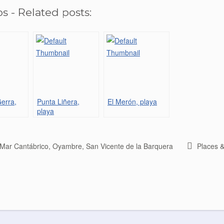
s - Related posts:
erra,
Punta Liñera,
El Merón, playa
playa
Mar Cantábrico
,
Oyambre
,
San Vicente de la Barquera
Places 