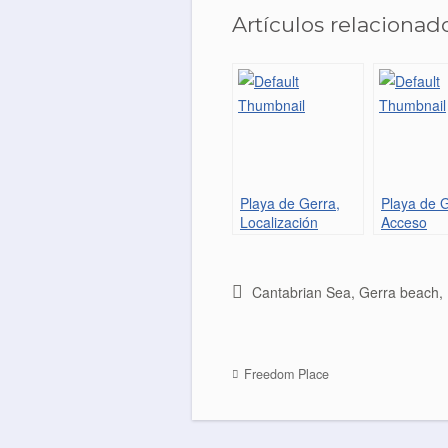
c
i
n
a
Artículos relacionado
e
t
t
i
b
t
e
l
o
e
r
o
r
e
k
s
t
Playa de Gerra,
Playa de G
Localización
Acceso
Cantabrian Sea
,
Gerra beach
,
Freedom Place
Post navigation