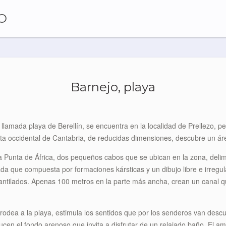
O
Barnejo, playa
lamada playa de Berellín, se encuentra en la localidad de Prellezo, pe
a occidental de Cantabria, de reducidas dimensiones, descubre un área
la Punta de África, dos pequeños cabos que se ubican en la zona, delim
da que compuesta por formaciones kársticas y un dibujo libre e irregula
antilados. Apenas 100 metros en la parte más ancha, crean un canal qu
e rodea a la playa, estimula los sentidos que por los senderos van des
lucen el fondo arenoso que invita a disfrutar de un relajado baño. El a