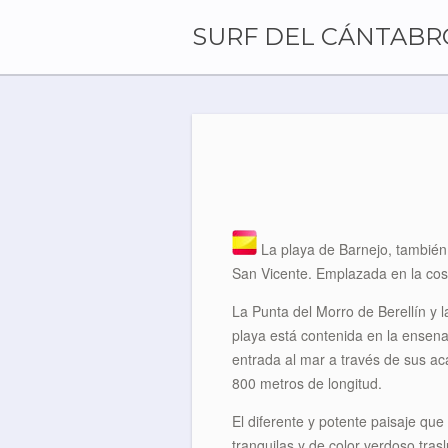
Skip
to
SURF DEL CÁNTABR
content
La playa de Barnejo, también l
San Vicente. Emplazada en la cost
La Punta del Morro de Berellín y 
playa está contenida en la ensena
entrada al mar a través de sus ac
800 metros de longitud.
El diferente y potente paisaje qu
tranquilas y de color verdoso tras