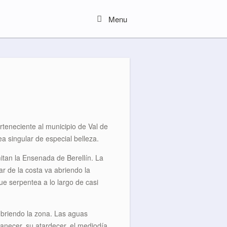
Menu
Menu
rteneciente al municipio de Val de
 singular de especial belleza.
itan la Ensenada de Berellín. La
r de la costa va abriendo la
e serpentea a lo largo de casi
cubriendo la zona. Las aguas
manecer, su atardecer, el mediodía