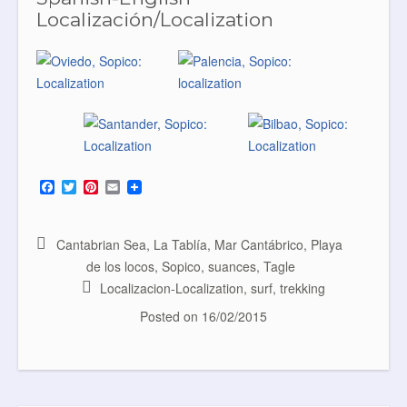
Localización/Localization
F
T
P
E
a
w
i
m
c
i
n
a
e
t
t
i
b
t
e
l
Cantabrian Sea
,
La Tablía
,
Mar Cantábrico
,
Playa
o
e
r
de los locos
,
Sopico
,
suances
,
Tagle
o
r
e
k
s
Localizacion-Localization
,
surf
,
trekking
t
Posted on
16/02/2015