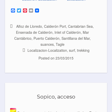
F
T
P
E
a
w
i
m
c
i
n
a
e
t
t
i
b
t
e
l
Alfoz de Lloredo
,
Calderón Port
,
Cantabrian Sea
,
o
e
r
Ensenada de Calderón
,
Inlet of Calderón
,
Mar
o
r
e
k
s
Cantábrico
,
Puerto Calderón
,
Santillana del Mar
,
t
suances
,
Tagle
Localizacion-Localization
,
surf
,
trekking
Posted on
23/03/2015
Sopico, acceso