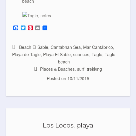
F
T
P
E
a
w
i
m
c
i
n
a
e
t
t
i
b
t
e
l
Beach El Sable
,
Cantabrian Sea
,
Mar Cantábrico
,
o
e
r
Playa de Tagle
,
Playa El Sable
,
suances
,
Tagle
,
Tagle
o
r
e
k
s
beach
t
Places & Beaches
,
surf
,
trekking
Posted on
10/11/2015
Los Locos, playa