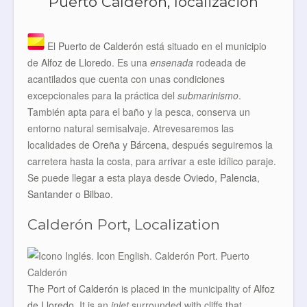
Puerto Calderón, localización
El
Puerto de Calderón
está situado en el municipio
de
Alfoz de Lloredo
. Es una
ensenada
rodeada de
acantilados que cuenta con unas condiciones
excepcionales para la práctica del
submarinismo
.
También apta para el baño y la pesca, conserva un
entorno natural semisalvaje. Atrevesaremos las
localidades de
Oreña
y
Bárcena
, después seguiremos la
carretera hasta la costa, para arrivar a este idílico paraje.
Se puede llegar a esta playa desde
Oviedo
,
Palencia
,
Santander
o
Bilbao
.
Calderón Port, Localization
The
Port of Calderón
is placed in the municipality of
Alfoz
de Lloredo
. It is an
inlet
surrounded with cliffs that