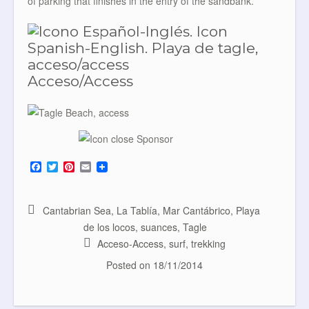
of parking that finishes in the entry of the sandbank.
Acceso/Access
F
T
P
E
a
w
i
m
c
i
n
a
e
t
t
i
b
t
e
l
Cantabrian Sea
,
La Tablía
,
Mar Cantábrico
,
Playa
o
e
r
de los locos
,
suances
,
Tagle
o
r
e
k
s
Acceso-Access
,
surf
,
trekking
t
Posted on
18/11/2014