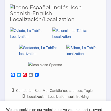
Localización/Localization
F
T
P
E
a
w
i
m
c
i
n
a
e
t
t
i
b
t
e
l
Cantabrian Sea
,
Mar Cantábrico
,
suances
,
Tagle
o
e
r
Localizacion-Localization
,
surf
,
trekking
o
r
e
k
s
Posted on
26/08/2014
t
We use cookies on our website to give you the most relevant