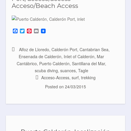
Acceso/Beach Access
F
T
P
E
a
w
i
m
c
i
n
a
e
t
t
i
b
t
e
l
Alfoz de Lloredo
,
Calderón Port
,
Cantabrian Sea
,
o
e
r
Ensenada de Calderón
,
Inlet of Calderón
,
Mar
o
r
e
k
s
Cantábrico
,
Puerto Calderón
,
Santillana del Mar
,
t
scuba diving
,
suances
,
Tagle
Acceso-Access
,
surf
,
trekking
Posted on
24/03/2015