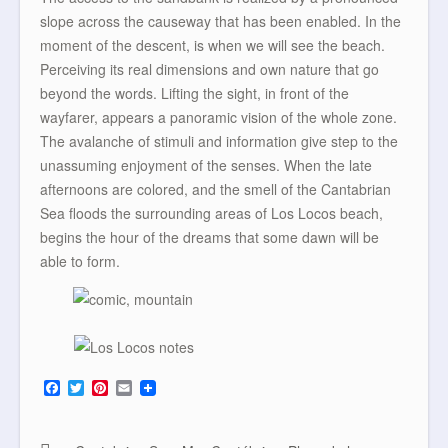
slope across the causeway that has been enabled. In the
moment of the descent, is when we will see the beach.
Perceiving its real dimensions and own nature that go
beyond the words. Lifting the sight, in front of the
wayfarer, appears a panoramic vision of the whole zone.
The avalanche of stimuli and information give step to the
unassuming enjoyment of the senses. When the late
afternoons are colored, and the smell of the Cantabrian
Sea floods the surrounding areas of Los Locos beach,
begins the hour of the dreams that some dawn will be
able to form.
F
T
P
E
a
w
i
m
c
i
n
a
e
t
t
i