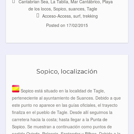
b
t
e
l
Cantabrian Sea
,
La Tablía
,
Mar Cantábrico
,
Playa
o
e
r
de los locos
,
Sopico
,
suances
,
Tagle
o
r
e
k
s
Acceso-Access
,
surf
,
trekking
t
Posted on
17/02/2015
Sopico, localización
Sopico
está situado en la localidad de Tagle,
perteneciente al ayuntamiento de Suances. Debido a que
este punto no aparece en las guías oficiales, el trayecto
finaliza en el pueblo de Tagle. Desde allí seguimos la
carretera hacia la costa; hasta llegar a la
Punta de
Sopico
. Se muestran a continuación como puntos de
partida
Oviedo
,
Palencia
,
Santander
y
Bilbao
. Debido a la