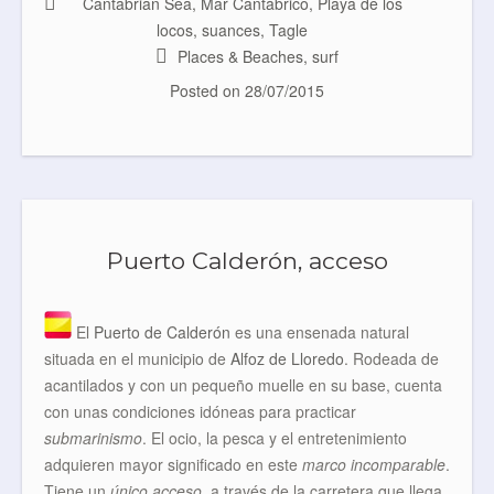
b
t
e
l
Cantabrian Sea
,
Mar Cantábrico
,
Playa de los
o
e
r
locos
,
suances
,
Tagle
o
r
e
k
s
Places & Beaches
,
surf
t
Posted on
28/07/2015
Puerto Calderón, acceso
El
Puerto de Calderón
es una ensenada natural
situada en el municipio de
Alfoz de Lloredo
. Rodeada de
acantilados y con un pequeño muelle en su base, cuenta
con unas condiciones idóneas para practicar
submarinismo
. El ocio, la pesca y el entretenimiento
adquieren mayor significado en este
marco incomparable
.
Tiene un
único acceso
, a través de la carretera que llega