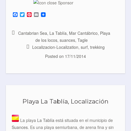
F
T
P
E
a
w
i
m
c
i
n
a
e
t
t
i
b
t
e
l
Cantabrian Sea
,
La Tablía
,
Mar Cantábrico
,
Playa
o
e
r
de los locos
,
suances
,
Tagle
o
r
e
k
s
Localizacion-Localization
,
surf
,
trekking
t
Posted on
17/11/2014
Playa La Tablía, Localización
La playa
La Tablía
está situada en el municipio de
Suances
. Es una playa semiurbana, de arena fina y sin