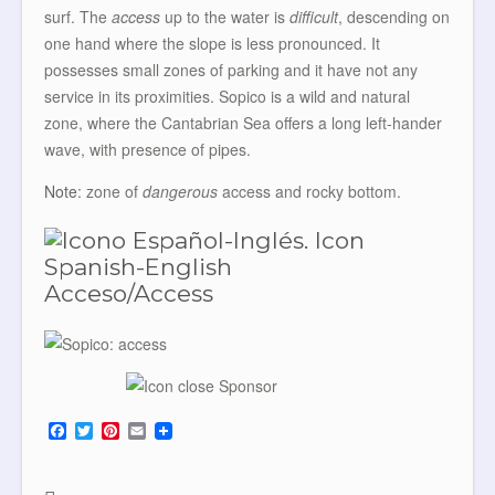
surf. The
access
up to the water is
difficult
, descending on
one hand where the slope is less pronounced. It
possesses small zones of parking and it have not any
service in its proximities. Sopico is a wild and natural
zone, where the Cantabrian Sea offers a long left-hander
wave, with presence of pipes.
Note
: zone of
dangerous
access and rocky bottom.
Acceso/Access
F
T
P
E
a
w
i
m
c
i
n
a
e
t
t
i