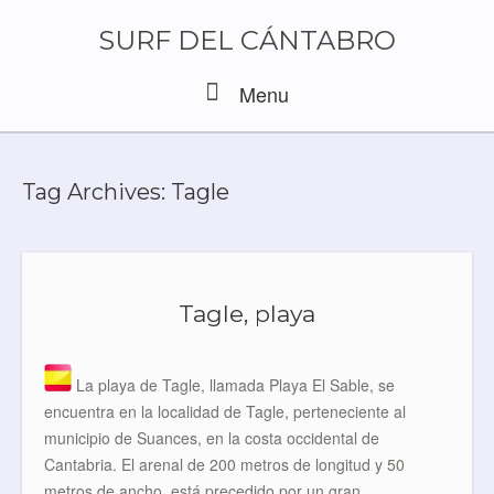
Skip
to
SURF DEL CÁNTABRO
content
Menu
Menu
Tag Archives:
Tagle
Tagle, playa
La playa de Tagle, llamada Playa El Sable, se
encuentra en la localidad de Tagle, perteneciente al
municipio de Suances, en la costa occidental de
Cantabria. El arenal de 200 metros de longitud y 50
metros de ancho, está precedido por un gran