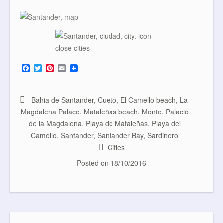
F
T
P
E
a
w
i
m
c
i
n
a
e
t
t
i
b
t
e
l
Bahia de Santander
,
Cueto
,
El Camello beach
,
La
o
e
r
Magdalena Palace
,
Mataleñas beach
,
Monte
,
Palacio
o
r
e
k
s
de la Magdalena
,
Playa de Mataleñas
,
Playa del
t
Camello
,
Santander
,
Santander Bay
,
Sardinero
Cities
Posted on
18/10/2016