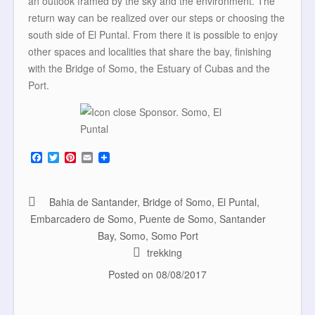
an outlook framed by the sky and the environment. The
return way can be realized over our steps or choosing the
south side of El Puntal. From there it is possible to enjoy
other spaces and localities that share the bay, finishing
with the Bridge of Somo, the Estuary of Cubas and the
Port.
F
T
P
E
a
w
i
m
c
i
n
a
e
t
t
i
b
t
e
l
Bahia de Santander
,
Bridge of Somo
,
El Puntal
,
o
e
r
Embarcadero de Somo
,
Puente de Somo
,
Santander
o
r
e
k
s
Bay
,
Somo
,
Somo Port
t
trekking
Posted on
08/08/2017