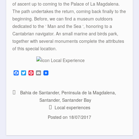
of ascent up to coming to the Palace of La Magdalena.
The path undertakes the return, coming back finally to the
beginning. Before, we can find a museum outdoors
dedicated to the ‘ Man and the Sea ‘, honoring to a
Cantabrian navigator. An small marine and birds park,
together with several monuments complete the attributes
of this special location.
F
T
P
E
a
w
i
m
c
i
n
a
e
t
t
i
b
t
e
l
Bahia de Santander
,
Peninsula de la Magdalena
,
o
e
r
Santander
,
Santander Bay
o
r
e
k
s
Local experiences
t
Posted on
18/07/2017