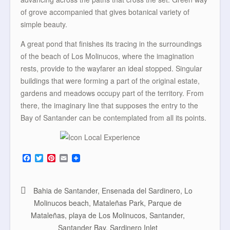
of grove accompanied that gives botanical variety of
simple beauty.
A great pond that finishes its tracing in the surroundings
of the beach of Los Molinucos, where the imagination
rests, provide to the wayfarer an ideal stopped. Singular
buildings that were forming a part of the original estate,
gardens and meadows occupy part of the territory. From
there, the imaginary line that supposes the entry to the
Bay of Santander can be contemplated from all its points.
F
T
P
E
a
w
i
m
c
i
n
a
e
t
t
i
b
t
e
l
Bahia de Santander
,
Ensenada del Sardinero
,
Lo
o
e
r
Molinucos beach
,
Mataleñas Park
,
Parque de
o
r
e
k
s
Mataleñas
,
playa de Los Molinucos
,
Santander
,
t
Santander Bay
,
Sardinero Inlet