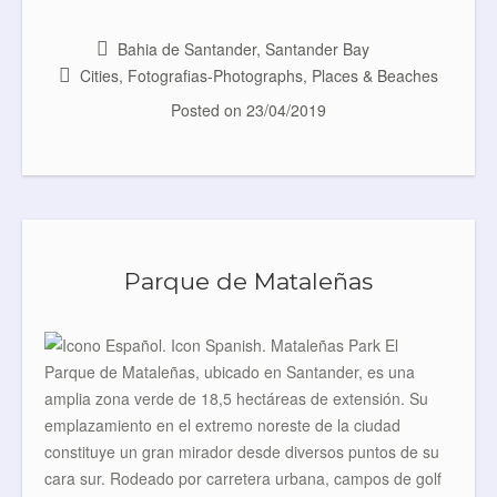
c
i
n
a
e
t
t
i
b
t
e
l
Bahia de Santander
,
Santander Bay
o
e
r
Cities
,
Fotografias-Photographs
,
Places & Beaches
o
r
e
k
s
Posted on
23/04/2019
t
Parque de Mataleñas
El
Parque de Mataleñas, ubicado en Santander, es una
amplia zona verde de 18,5 hectáreas de extensión. Su
emplazamiento en el extremo noreste de la ciudad
constituye un gran mirador desde diversos puntos de su
cara sur. Rodeado por carretera urbana, campos de golf