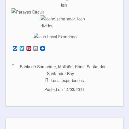
F
T
P
E
a
w
i
m
c
i
n
a
e
t
t
i
b
t
e
l
Bahia de Santander
,
Maliaño
,
Raos
,
Santander
,
o
e
r
Santander Bay
o
r
e
k
s
Local experiences
t
Posted on
14/03/2017